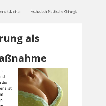
nheitskliniken
Ästhetisch Plastische Chirurgie
rung als
Maßnahme
um
ind
h die
ens ist
im
an